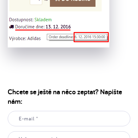
Chcete se ještě na něco zeptat? Napište
nám:
E-
mail:
*
Vaše