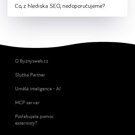
Co, z hlediska SEO, nedoporučujeme?
O Byznysweb.cz
Služba Partner
Umělá inteligence - AI
MCP server
Potřebujete pomoc
externisty?