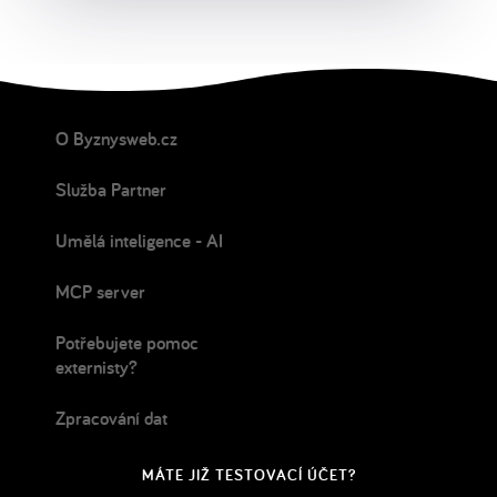
O Byznysweb.cz
Služba Partner
Umělá inteligence - AI
MCP server
Potřebujete pomoc
externisty?
Zpracování dat
MÁTE JIŽ TESTOVACÍ ÚČET?