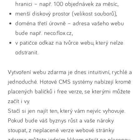
hranici – např. 100 objednávek za měsíc,
menší diskový prostor (velikost souborů),
doména třetí úrovně – adresa vašeho webu
bude např. neco.flox.cz,
v patičce odkaz na tvůrce webu, který nelze
odstranit.
Vytvoření webu zdarma je dnes intuitivní, rychlé a
jednoduché. Hotové CMS systémy nabízejí kromě
placených balíčků i free verze, se kterými můžete
začít i vy.
Stačí si jen najít ten, který vám nejvíc vyhovuje.
Pokud bude váš byznys růst a vaše nároky
stoupat, z neplacené verze webové stránky
zdarma můžete jedním klikem přejít na placenou