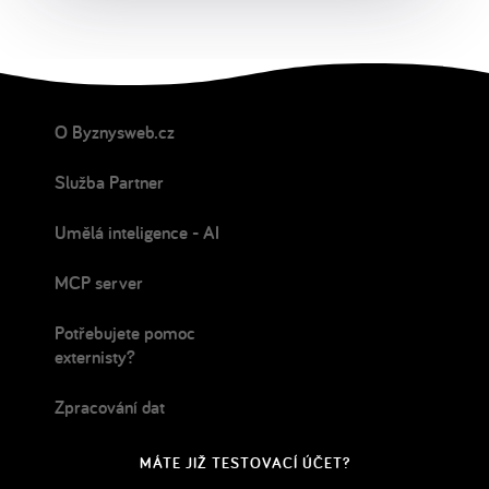
O Byznysweb.cz
Služba Partner
Umělá inteligence - AI
MCP server
Potřebujete pomoc
externisty?
Zpracování dat
MÁTE JIŽ TESTOVACÍ ÚČET?