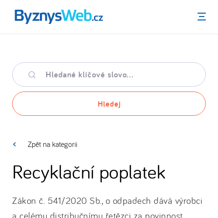
Menu
Hledané
klíčové
slovo
Hledej
Zpět na kategorii
Recyklační poplatek
Zákon č. 541/2020 Sb., o odpadech dává výrobci
a celému distribučnímu řetězci za povinnost