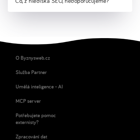
Co, z hlediska SEO, nedoporučujeme?
O Byznysweb.cz
Služba Partner
Umělá inteligence - AI
MCP server
Potřebujete pomoc
externisty?
Zpracování dat