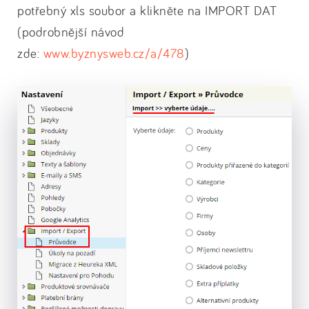
potřebný xls soubor a klikněte na IMPORT DAT
(podrobnější návod
zde:
www.byznysweb.cz/a/478
)