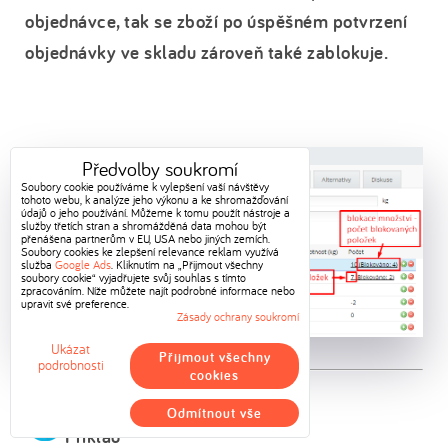
objednávce, tak se zboží po úspěšném potvrzení
objednávky ve skladu zároveň také zablokuje.
Předvolby soukromí
Soubory cookie používáme k vylepšení vaší návštěvy
tohoto webu, k analýze jeho výkonu a ke shromažďování
údajů o jeho používání. Můžeme k tomu použít nástroje a
služby třetích stran a shromážděná data mohou být
přenášena partnerům v EU, USA nebo jiných zemích.
Soubory cookies ke zlepšení relevance reklam využívá
služba
Google Ads
. Kliknutím na „Přijmout všechny
soubory cookie“ vyjadřujete svůj souhlas s tímto
zpracováním. Níže můžete najít podrobné informace nebo
upravit své preference.
Zásady ochrany soukromí
Ukázat
Přijmout všechny
podrobnosti
cookies
Odmítnout vše
Příklad