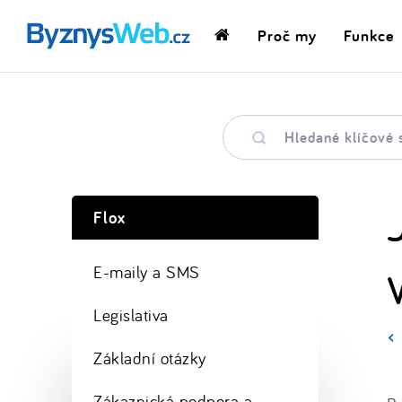
Proč my
Funkce
Domovská
stránka
Hledané
klíčové
slovo
Flox
E-maily a SMS
Legislativa
Základní otázky
Zákaznická podpora a