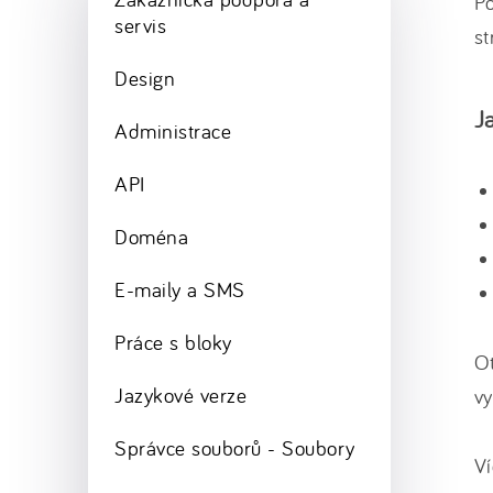
Po
servis
s
Design
J
Administrace
API
Doména
E-maily a SMS
Práce s bloky
Ot
Jazykové verze
vy
Správce souborů - Soubory
Ví