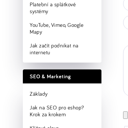
Platební a splátkové
ma
systémy
*
Va
YouTube, Vimeo, Google
w
st
Mapy
Jak začít podnikat na
internetu
SEO & Marketing
Základy
Jak na SEO pro eshop?
Krok za krokem