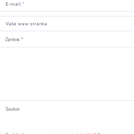
il:
še
ww
ránka:
Zpráva:
*
Soubor: