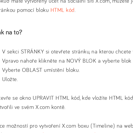
kud máte vytvořený účet na sociální síti X.com, můžete je
tránkou pomocí bloku
HTML kód
.
ak na to?
V sekci STRÁNKY si otevřete stránku, na kterou chcete v
Vpravo nahoře klikněte na NOVÝ BLOK a vyberte blok
Vyberte OBLAST umístění bloku.
Uložte.
evře se okno UPRAVIT HTML kód, kde vložíte HTML kód w
tvořili ve svém X.com kontě.
ce možností pro vytvoření X.com boxu (Timeline) na we