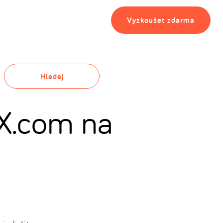
Vyzkoušet zdarma
Hledej
ě X.com na