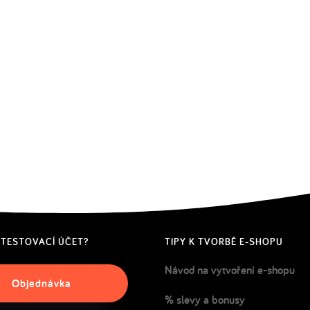
 TESTOVACÍ ÚČET?
TIPY K TVORBĚ E-SHOPU
Návod na vytvoření e-shopu
Objednávka
% slevy a bonusy