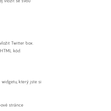
j vložit se svou
ložit Twitter box.
 HTML kód.
idgetu, který jste si
bové stránce