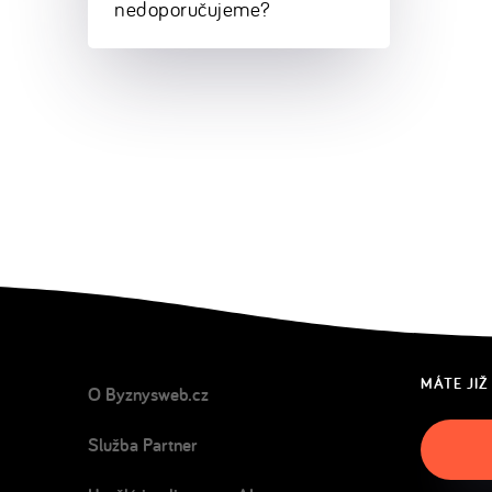
nedoporučujeme?
MÁTE JIŽ
O Byznysweb.cz
Služba Partner