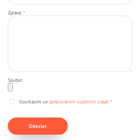
stránka:
Zpráva:
*
Soubor:
Souhlasím se
zpracováním osobních údajů
*
Odeslat