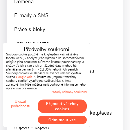
Doména
E-maily a SMS
Práce s bloky
Jazykové verze
Předvolby soukromí
Soubory cookie používáme k vylepšení vaší návštěvy
Správce souborů - Soubory
tohoto webu, k analýze jeho výkonu a ke shromažďování
údajů o jeho používání. Můžeme k tomu použít nástroje a
služby třetích stran a shromážděná data mohou být
přenášena partnerům v EU, USA nebo jiných zemích.
Vkládání a správa položek v menu
Soubory cookies ke zlepšení relevance reklam využívá
služba
Google Ads
. Kliknutím na „Přijmout všechny
soubory cookie“ vyjadřujete svůj souhlas s tímto
Produkty
zpracováním. Níže můžete najít podrobné informace nebo
upravit své preference.
Zásady ochrany soukromí
Správa uživatelů
Ukázat
Přijmout všechny
podrobnosti
cookies
Srovnávače zboží, XML feed, marketplaces
Odmítnout vše
Import - export