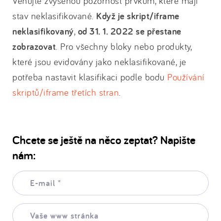
Věnujte zvýšenou pozornost prvkům, které mají
stav neklasifikované.
Když je skript/iframe
neklasifikovaný
,
od 31. 1. 2022 se přestane
zobrazovat
. Pro všechny bloky nebo produkty,
které jsou evidovány jako neklasifikované, je
potřeba nastavit klasifikaci podle bodu
Používání
skriptů/iframe třetích stran
.
Chcete se ještě na něco zeptat? Napište
nám:
E-
mail:
*
Vaše
www