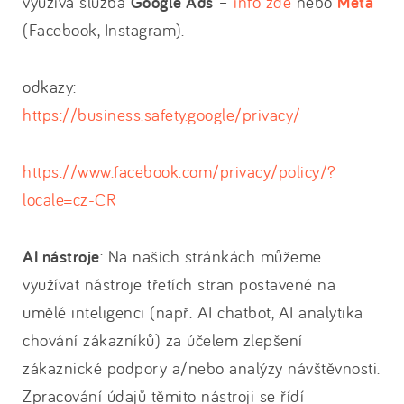
využívá služba
Google Ads
–
info zde
nebo
Meta
(Facebook, Instagram).
odkazy:
https://business.safety.google/privacy/
https://www.facebook.com/privacy/policy/?
locale=cz-CR
AI nástroje
: Na našich stránkách můžeme
využívat nástroje třetích stran postavené na
umělé inteligenci (např. AI chatbot, AI analytika
chování zákazníků) za účelem zlepšení
zákaznické podpory a/nebo analýzy návštěvnosti.
Zpracování údajů těmito nástroji se řídí