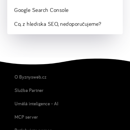
Google Search Console
Co, z hlediska SEO, nedoporučujeme?
O Byznysweb.cz
Služba Partner
Umělá inteligence - AI
MCP server