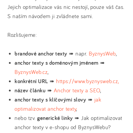
Jejich optimalizace vás nic nestojí, pouze váš čas.
S naším návodem ji zvládnete sami.
Rozlišujeme:
brandové anchor texty
➠ napr.
ByznysWeb
,
anchor texty s doménovým jménem
➠
ByznysWeb.cz
,
konkrétní URL
➠
https://www.byznysweb.cz,
název článku
➠
Anchor texty a SEO
,
anchor texty s klíčovými slovy
➠
jak
optimalizovat anchor texty
,
nebo tzv.
generické linky
➠ Jak optimalizovat
anchor texty v e-shopu od ByznysWebu?