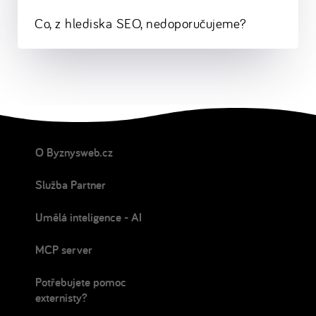
Co, z hlediska SEO, nedoporučujeme?
O Byznysweb.cz
Služba Partner
Umělá inteligence - AI
MCP server
Potřebujete pomoc
externisty?