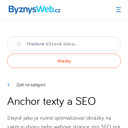
Menu
Hledané
klíčové
slovo
Hledej
Zpět na kategorii
Anchor texty a SEO
Stejně jako je nutné optimalizovat obrázky na
svém e-shopu nebo webové stránce, pro SEO má