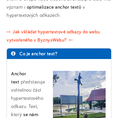
význam i
optimalizace anchor textů
v
hypertextových odkazech.
⇨ Jak vkládat hypertextové odkazy do webu
vytvořeného v ByznysWebu? ⇦
Co je anchor text?
Anchor
text
představuje
viditelnou část
hypertextového
odkazu. Text,
který
se nám