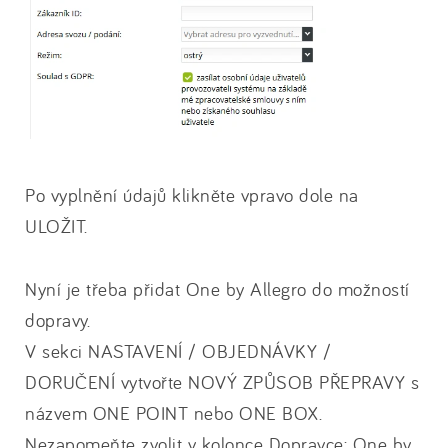
Po vyplnění údajů klikněte vpravo dole na
ULOŽIT.
Nyní je třeba přidat One by Allegro do možností
dopravy.
V sekci NASTAVENÍ / OBJEDNÁVKY /
DORUČENÍ vytvořte NOVÝ ZPŮSOB PŘEPRAVY s
názvem ONE POINT nebo ONE BOX.
Nezapomeňte zvolit v kolonce Dopravce: One by