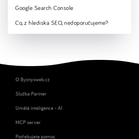
Google Search Console
Co, z hlediska SEO, nedoporučujeme?
O Byznysweb.cz
Služba Partner
Umělá inteligence - AI
MCP server
Potřebujete pomoc