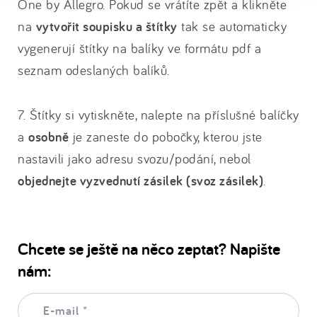
One by Allegro. Pokud se vrátíte zpět a klikněte
na
vytvořit soupisku a štítky
tak se automaticky
vygenerují štítky na balíky ve formátu pdf a
seznam odeslaných balíků.
7. Štítky si vytiskněte, nalepte na příslušné balíčky
a
osobně
je zaneste do pobočky, kterou jste
nastavili jako adresu svozu/podání, nebol
objednejte vyzvednutí zásilek (svoz zásilek)
.
Chcete se ještě na něco zeptat? Napište
nám:
E-
mail: