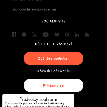
Jednoduchý e-shop zdarma
SOCIÁLNÍ SÍTĚ
Facebook
Instagram
Twitter
Youtube
Bluesky
Pinterest
LinkedIn
Blog
DĚLEJTE, CO VÁS BAVÍ
Začněte podnikat
STÁVAJÍCÍ ZÁKAZNÍK?
Přihlaste se
Předvolby soukromí
Soubory cookie používáme k vylepšení vaší návštěvy
tohoto webu, k analýze jeho výkonu a ke shromažďování