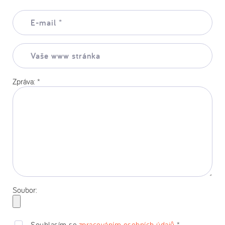
E-
mail:
*
Vaše
www
stránka:
Zpráva:
*
Soubor:
Souhlasím se
zpracováním osobních údajů
*