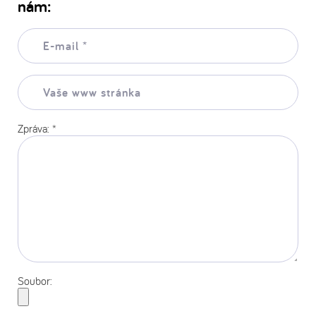
nám:
E-
mail:
*
Vaše
www
stránka:
Zpráva:
*
Soubor: