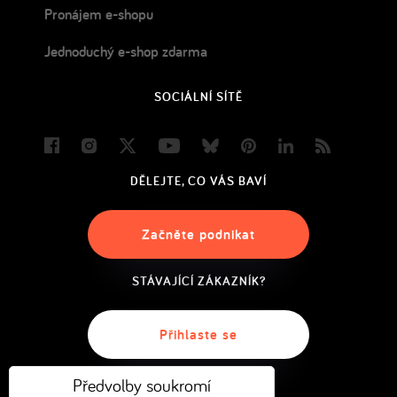
Pronájem e-shopu
Jednoduchý e-shop zdarma
SOCIÁLNÍ SÍTĚ
Facebook
Instagram
Twitter
Youtube
Bluesky
Pinterest
LinkedIn
Blog
DĚLEJTE, CO VÁS BAVÍ
Začněte podnikat
STÁVAJÍCÍ ZÁKAZNÍK?
Přihlaste se
Předvolby soukromí