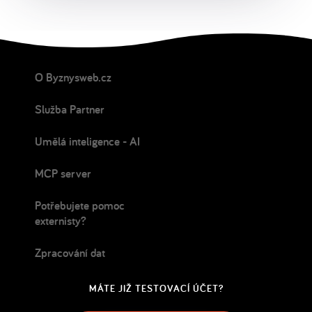
O Byznysweb.cz
Služba Partner
Umělá inteligence - AI
MCP server
Potřebujete pomoc
externisty?
Zpracování dat
MÁTE JIŽ TESTOVACÍ ÚČET?