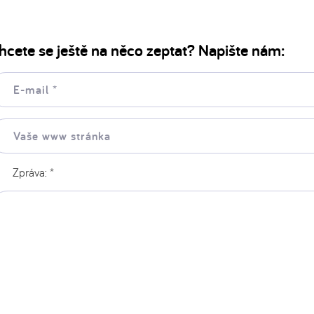
hcete se ještě na něco zeptat? Napište nám:
il:
še
ww
ránka:
Zpráva:
*