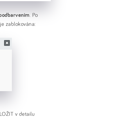
m podbarvením
. Po
je zablokována:
LOŽIT v detailu