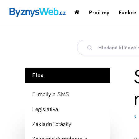
Proč my
Funkce
Domovská
stránka
Hledané
klíčové
slovo
Flox
E-maily a SMS
Legislativa
Základní otázky
Zákaznická podpora a