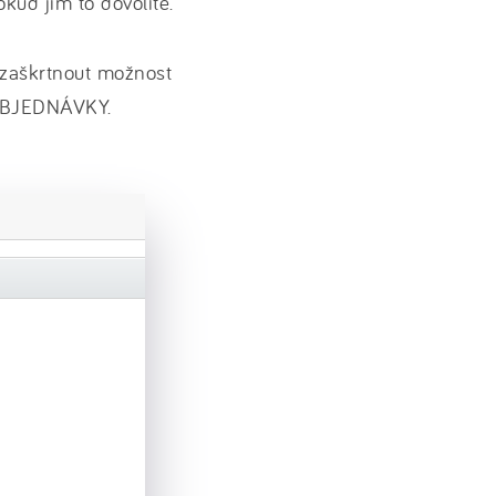
kud jim to dovolíte.
aškrtnout možnost
BJEDNÁVKY.