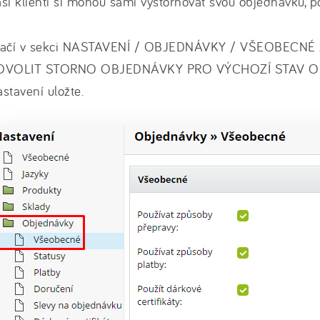
ši klienti si mohou sami vystornovat svou objednávku, po
tačí v sekci NASTAVENÍ / OBJEDNÁVKY / VŠEOBECNÉ z
OVOLIT STORNO OBJEDNÁVKY PRO VÝCHOZÍ STAV O
stavení uložte.