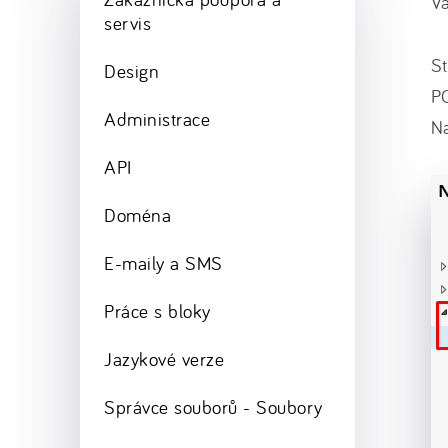
Va
servis
S
Design
P
Administrace
Na
API
Doména
E-maily a SMS
Práce s bloky
Jazykové verze
Správce souborů - Soubory