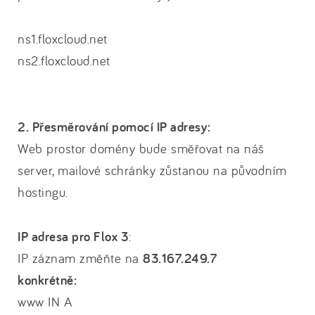
ns1.floxcloud.net
ns2.floxcloud.net
2. Přesměrování pomocí IP adresy:
Web prostor domény bude směřovat na náš
server, mailové schránky zůstanou na původním
hostingu.
IP adresa pro Flox 3
:
IP záznam změňte na
83.167.249.7
konkrétně:
www IN A