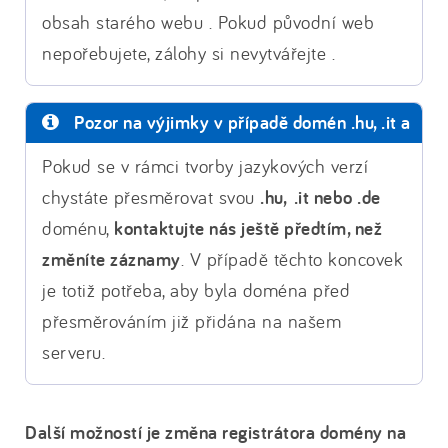
obsah starého webu . Pokud původní web
nepořebujete, zálohy si nevytvářejte .
Pozor na výjimky v případě domén .hu, .it a
.de:
Pokud se v rámci tvorby jazykových verzí
chystáte přesměrovat svou
.hu,
.it nebo .de
doménu,
kontaktujte nás ještě předtím, než
změníte záznamy
. V případě těchto koncovek
je totiž potřeba, aby byla doména před
přesměrováním již přidána na našem
serveru.
Další možností je změna registrátora domény na