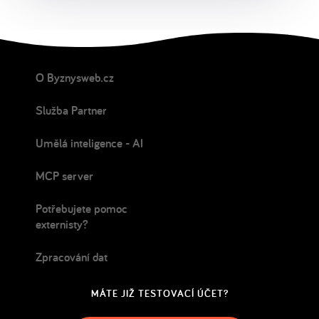
O Byznysweb.cz
Služba Partner
Umělá inteligence - AI
MCP server
Potřebujete pomoc
externisty?
Zpracování dat
MÁTE JIŽ TESTOVACÍ ÚČET?