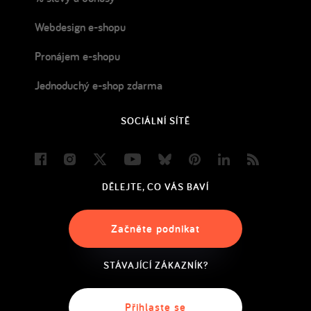
Webdesign e-shopu
Pronájem e-shopu
Jednoduchý e-shop zdarma
SOCIÁLNÍ SÍTĚ
Facebook
Instagram
Twitter
Youtube
Bluesky
Pinterest
LinkedIn
Blog
DĚLEJTE, CO VÁS BAVÍ
Začněte podnikat
STÁVAJÍCÍ ZÁKAZNÍK?
Přihlaste se