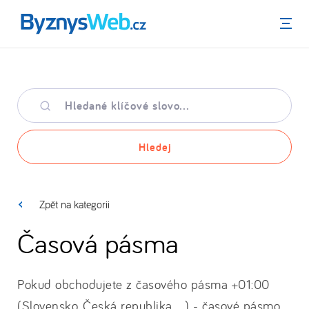
Menu
Hledané
klíčové
slovo
Hledej
Zpět na kategorii
Časová pásma
Pokud obchodujete z časového pásma +01:00
(Slovensko, Česká republika, ...) - časové pásmo