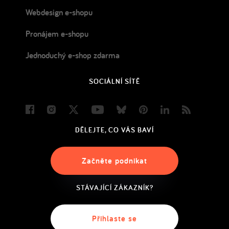
Webdesign e-shopu
Pronájem e-shopu
Jednoduchý e-shop zdarma
SOCIÁLNÍ SÍTĚ
Facebook
Instagram
Twitter
Youtube
Bluesky
Pinterest
LinkedIn
Blog
DĚLEJTE, CO VÁS BAVÍ
Začněte podnikat
STÁVAJÍCÍ ZÁKAZNÍK?
Přihlaste se