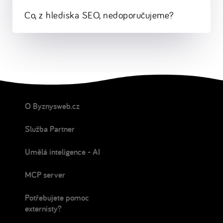
Co, z hlediska SEO, nedoporučujeme?
O Byznysweb.cz
Služba Partner
Umělá inteligence - AI
MCP server
Potřebujete pomoc
externisty?