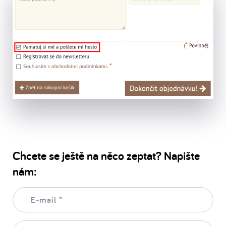
Chcete se ještě na něco zeptat? Napište
nám:
E-
mail:
*
Vaše