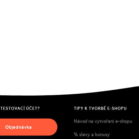
 TESTOVACÍ ÚČET?
TIPY K TVORBĚ E-SHOPU
Návod na vytvoření e-shopu
Objednávka
% slevy a bonusy