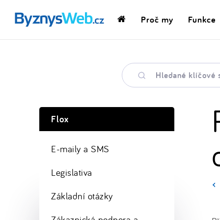
Proč my
Funkce
Domovská
stránka
Hledané
klíčové
slovo
Flox
E-maily a SMS
Legislativa
Základní otázky
Zákaznická podpora a