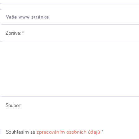
še
ww
ránka:
Zpráva:
*
Soubor:
Souhlasím se
zpracováním osobních údajů
*