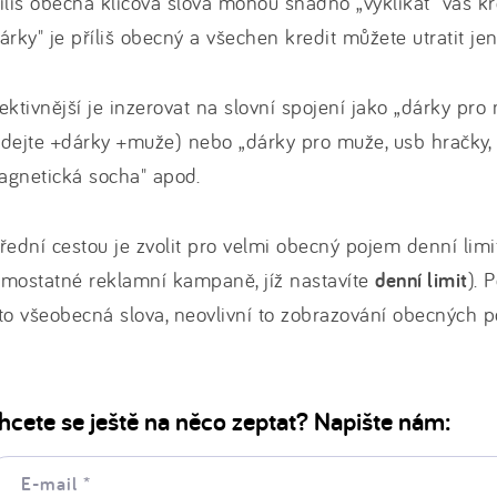
íliš obecná klíčová slova mohou snadno „vyklikat" váš kr
árky" je příliš obecný a všechen kredit můžete utratit je
ektivnější je inzerovat na slovní spojení jako „dárky pr
dejte +dárky +muže) nebo „dárky pro muže, usb hračky,
agnetická socha" apod.
řední cestou je zvolit pro velmi obecný pojem denní limi
mostatné reklamní kampaně, jíž nastavíte
denní limit
). 
to všeobecná slova, neovlivní to zobrazování obecných 
hcete se ještě na něco zeptat? Napište nám:
il: