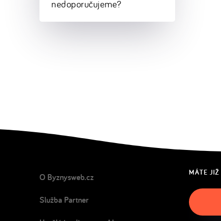
nedoporučujeme?
MÁTE JIŽ
O Byznysweb.cz
Služba Partner