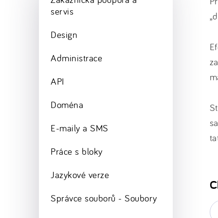
Př
servis
„d
Design
Ef
Administrace
za
m
API
Doména
St
sa
E-maily a SMS
ta
Práce s bloky
Jazykové verze
C
Správce souborů - Soubory
E-
ma