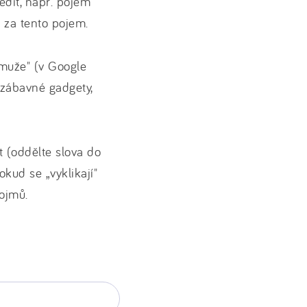
edit, např. pojem
n za tento pojem.
o muže" (v Google
 zábavné gadgety,
t (oddělte slova do
Pokud se „vyklikají"
pojmů.