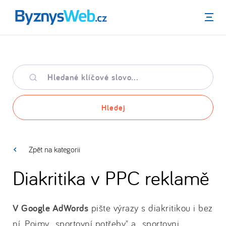
Menu
Hledané
klíčové
slovo
Hledej
Zpět na kategorii
Diakritika v PPC reklamě
V Google AdWords
pište výrazy s diakritikou i bez
ní. Pojmy „sportovní potřeby" a „sportovni