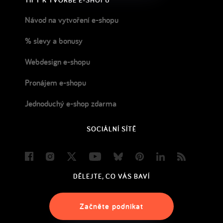
TIPY K TVORBĚ E-SHOPU
Návod na vytvoření e-shopu
% slevy a bonusy
Webdesign e-shopu
Pronájem e-shopu
Jednoduchý e-shop zdarma
SOCIÁLNÍ SÍTĚ
Facebook
Instagram
Twitter
Youtube
Bluesky
Pinterest
LinkedIn
Blog
DĚLEJTE, CO VÁS BAVÍ
Začněte podnikat