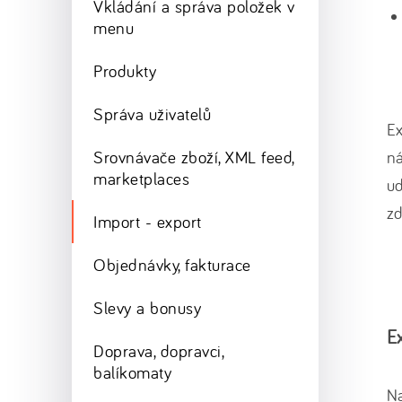
Vkládání a správa položek v
menu
Produkty
Správa uživatelů
Ex
Srovnávače zboží, XML feed,
ná
marketplaces
ud
z
Import - export
Objednávky, fakturace
Slevy a bonusy
E
Doprava, dopravci,
balíkomaty
Na