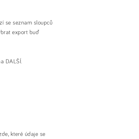
azí se seznam sloupců
ybrat export buď
na DALŠÍ.
de, které údaje se