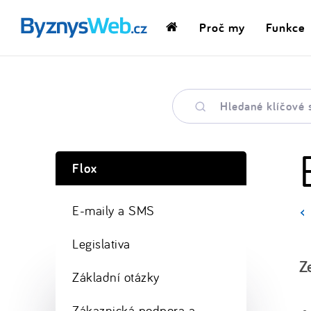
Proč my
Funkce
Domovská
stránka
Hledané
klíčové
slovo
Flox
E-maily a SMS
Legislativa
Z
Základní otázky
Zákaznická podpora a