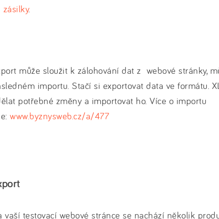
zásilky
.
port může sloužit k zálohování dat z webové stránky, m
sledném importu. Stačí si exportovat data ve formátu. X
ělat potřebné změny a importovat ho. Více o importu
de:
www.byznysweb.cz/a/477
xport
 vaší testovací webové stránce se nachází několik produ