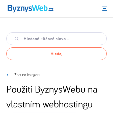
Menu
Hledané
klíčové
slovo
Hledej
Zpět na kategorii
Použití ByznysWebu na
vlastním webhostingu