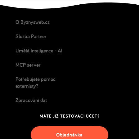
O Byznysweb.cz
Služba Partner
Umělá inteligence - AI
MCP server
Potřebujete pomoc
externisty?
Zpracování dat
MÁTE JIŽ TESTOVACÍ ÚČET?
Objednávka