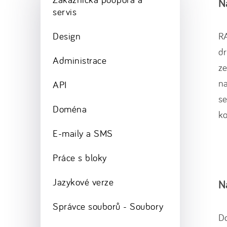
N
servis
Design
RA
dr
Administrace
ze
na
API
se
Doména
ko
E-maily a SMS
Práce s bloky
Jazykové verze
N
Správce souborů - Soubory
Do