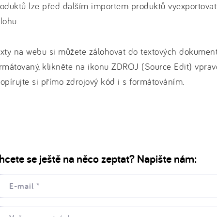
oduktů lze před dalším importem produktů vyexportovat a
lohu.
xty na webu si můžete zálohovat do textových dokument
rmátovaný, klikněte na ikonu ZDROJ (Source Edit) vprav
opírujte si přímo zdrojový kód i s formátováním.
hcete se ještě na něco zeptat? Napište nám:
il:
še