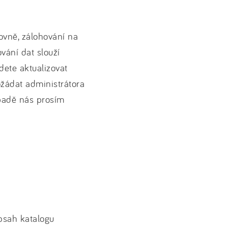
ovně, zálohování na
vání dat slouží
dete aktualizovat
ožádat administrátora
ípadě nás prosím
bsah katalogu