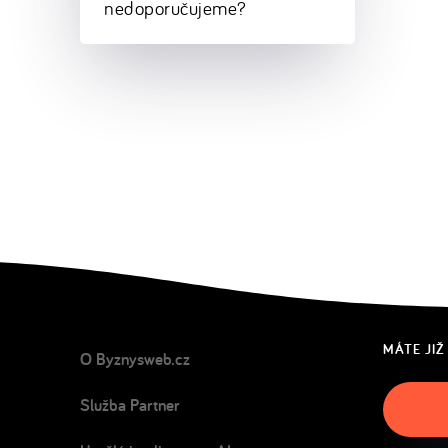
nedoporučujeme?
MÁTE JIŽ
O Byznysweb.cz
Služba Partner