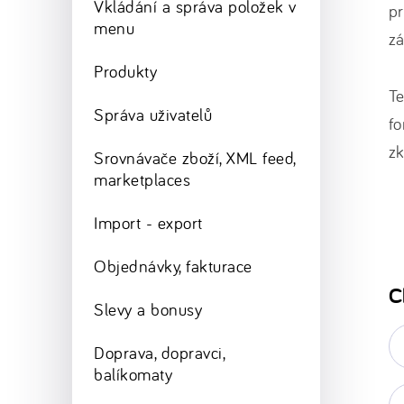
Vkládání a správa položek v
pr
menu
zá
Produkty
Te
Správa uživatelů
fo
zk
Srovnávače zboží, XML feed,
marketplaces
Import - export
Objednávky, fakturace
C
Slevy a bonusy
E-
Doprava, dopravci,
ma
*
balíkomaty
Va