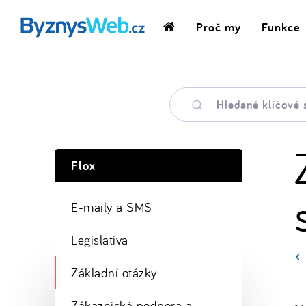
Proč my
Funkce
Domovská
stránka
Hledané
klíčové
slovo
Flox
E-maily a SMS
Legislativa
Základní otázky
Zákaznická podpora a