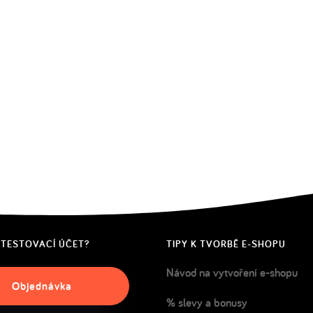
 TESTOVACÍ ÚČET?
TIPY K TVORBĚ E-SHOPU
Návod na vytvoření e-shopu
Objednávka
% slevy a bonusy