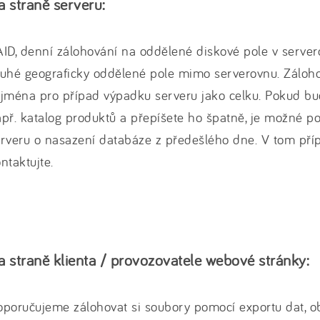
a straně serveru:
ID, denní zálohování na oddělené diskové pole v server
uhé geograficky oddělené pole mimo serverovnu. Záloho
jména pro případ výpadku serveru jako celku. Pokud bu
př. katalog produktů a přepíšete ho špatně, je možné p
rveru o nasazení databáze z předešlého dne. V tom př
ntaktujte.
a straně klienta / provozovatele webové stránky:
poručujeme zálohovat si soubory pomocí exportu dat, o