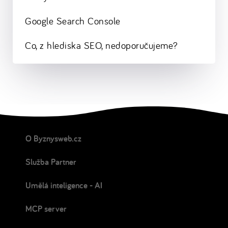
Google Search Console
Co, z hlediska SEO, nedoporučujeme?
O Byznysweb.cz
Služba Partner
Umělá inteligence - AI
MCP server