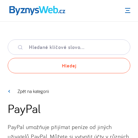
Menu
Hledané
klíčové
slovo
Hledej
Zpět na kategorii
PayPal
PayPal umožňuje přijímat peníze od jiných
uživatelů PayPal. Můžete si vytvořit účty v různých