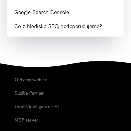
Google Search Console
Co, z hlediska SEO, nedoporučujeme?
O Byznysweb.cz
Služba Partner
Umělá inteligence - AI
MCP server