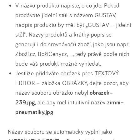
V názvu produktu napište, o co jde. Pokud
prodáváte jídelní stůl s názvem GUSTAV,
nadpis produktu by měl být „GUSTAV – jídelní
stůl". Názvy produktů a krátký popis se
generují i do srovnávačů zboží, jako jsou např.
Zboží.cz, BožíCeny.cz, ..., tedy právě podle nich
bude váš produkt možné vyhledat.
Jestliže přidáváte obrázek přes TEXTOVÝ
EDITOR – záložka OBRÁZKY, dejte pozor, aby
název souboru obrázku nebyl
obrazek–
239.jpg
, ale aby měl intuitivní název
zimni–
pneumatiky.jpg
.
Název souboru se automaticky vyplní jako