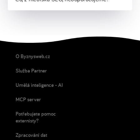
O Byznysweb.cz
Služba Partner
Umělá inteligence - AI
MCP server
Potřebujete pomoc
externisty?
Zpracování dat