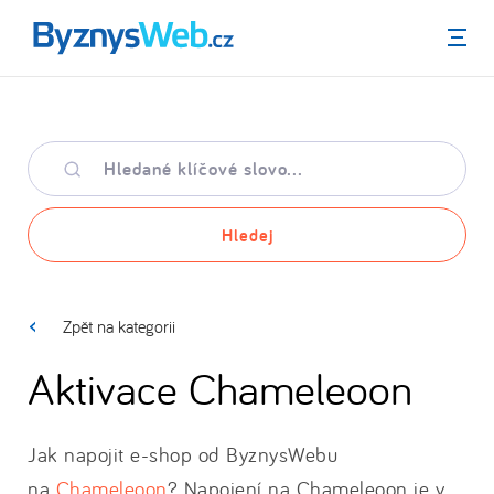
Menu
Hledané
klíčové
slovo
Hledej
Zpět na kategorii
Aktivace Chameleoon
Jak napojit e-shop od ByznysWebu
na
Chameleoon
? Napojení na Chameleoon je v