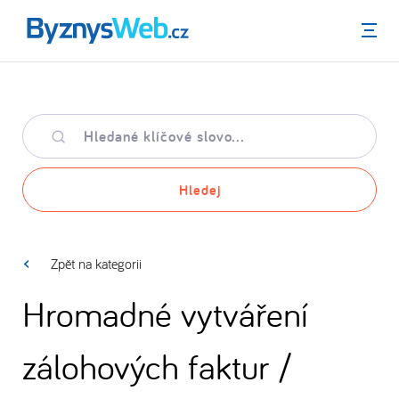
Menu
Hledané
klíčové
slovo
Hledej
Zpět na kategorii
Hromadné vytváření
zálohových faktur /