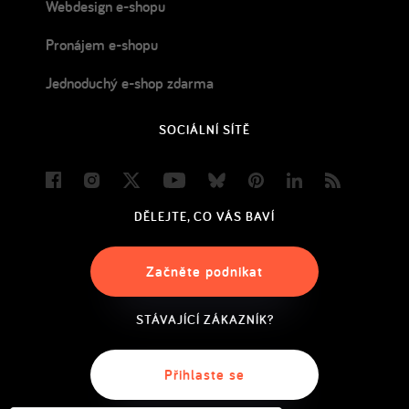
Webdesign e-shopu
Pronájem e-shopu
Jednoduchý e-shop zdarma
SOCIÁLNÍ SÍTĚ
Facebook
Instagram
Twitter
Youtube
Bluesky
Pinterest
LinkedIn
Blog
DĚLEJTE, CO VÁS BAVÍ
Začněte podnikat
STÁVAJÍCÍ ZÁKAZNÍK?
Přihlaste se