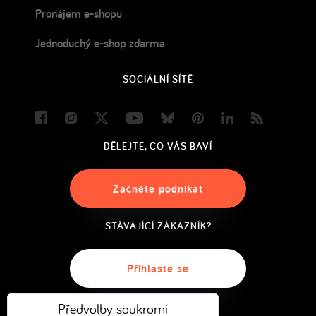
Pronájem e-shopu
Jednoduchý e-shop zdarma
SOCIÁLNÍ SÍTĚ
Facebook
Instagram
Twitter
Youtube
Bluesky
Pinterest
LinkedIn
Blog
DĚLEJTE, CO VÁS BAVÍ
Začněte podnikat
STÁVAJÍCÍ ZÁKAZNÍK?
Přihlaste se
Předvolby soukromí