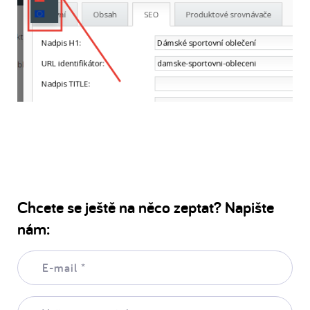
Chcete se ještě na něco zeptat? Napište
nám:
E-
mail:
*
Vaše