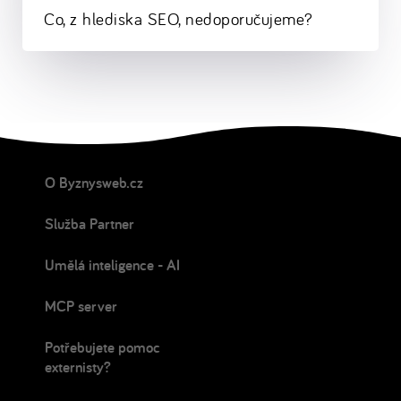
Co, z hlediska SEO, nedoporučujeme?
O Byznysweb.cz
Služba Partner
Umělá inteligence - AI
MCP server
Potřebujete pomoc
externisty?