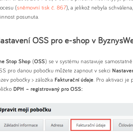
ocesu (
sněmovní tisk č. 867
), a jelikož nebyla schválena
innost posunuta.
astavení OSS pro e-shop v ByznysW
ne Stop Shop
(
OSS
) se v systému nastavuje samostatně
SS pro danou pobočku můžete zapnout v sekci
Nastave
ázev pobočky > záložka
Fakturační údaje
. Pro aktivaci je
olíčko
DPH – registrovaný pro OSS: