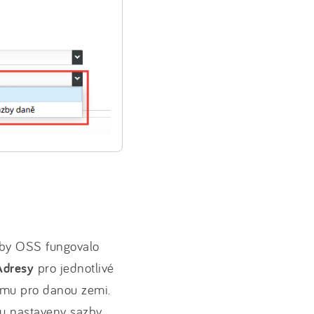
Aby OSS fungovalo
Adresy
pro jednotlivé
ému pro danou zemi.
ou nastaveny sazby