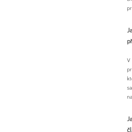
p
J
p
V 
pr
kt
sa
na
J
č