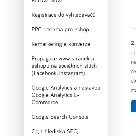
Klíčová slova
Registrace do vyhledávačů
PPC reklama pro eshop
2.
Remarketing a konverze
ap
Propagace www stránek a
ne
eshopu na sociálních sítích
č
(Facebook, Instagram)
ul
Google Analytics a nastavba
zb
Google Analytics E-
Commerce
Google Search Console
Co, z hlediska SEO,