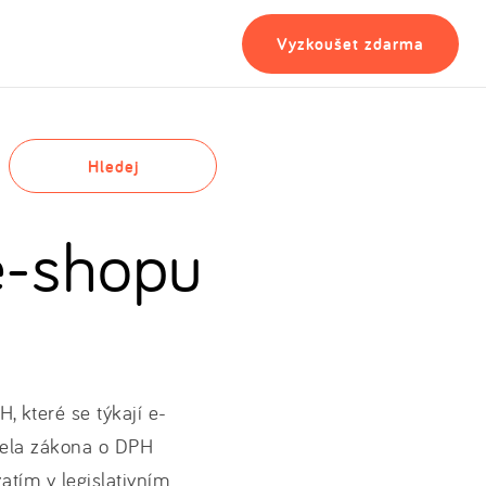
Vyzkoušet zdarma
Hledej
e-shopu
 které se týkají e-
vela zákona o DPH
atím v legislativním