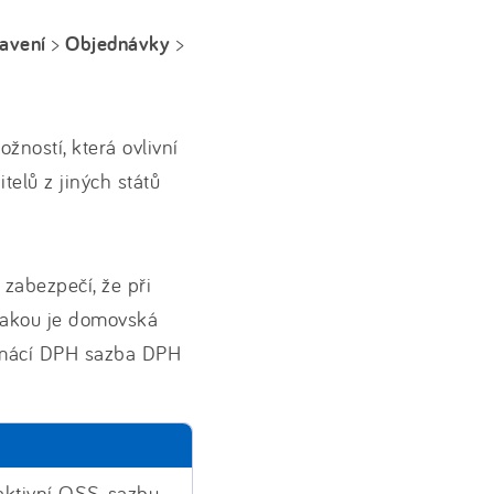
avení
>
Objednávky
>
žností, která ovlivní
elů z jiných států
zabezpečí, že při
jakou je domovská
domácí DPH sazba DPH
aktivní OSS, sazbu