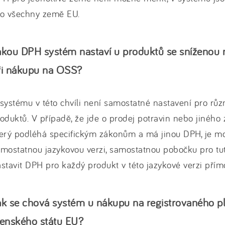
ro všechny země EU.
akou DPH systém nastaví u produktů se sníženou
ři nákupu na OSS?
systému v této chvíli není samostatné nastavení pro rů
oduktů. V případě, že jde o prodej potravin nebo jiného 
erý podléhá specifickým zákonům a má jinou DPH, je mo
mostatnou jazykovou verzi, samostatnou pobočku pro tut
stavit DPH pro každý produkt v této jazykové verzi přím
ak se chová systém u nákupu na registrovaného pl
lenského státu EU?