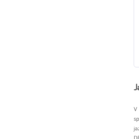
J
V 
sp
ja
DP