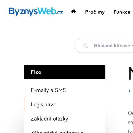
Proč my
Funkce
Domovská
stránka
Hledané
klíčové
slovo
Flox
E-maily a SMS
Legislativa
Od
Základní otázky
s
(z
Zákaznická podpora a