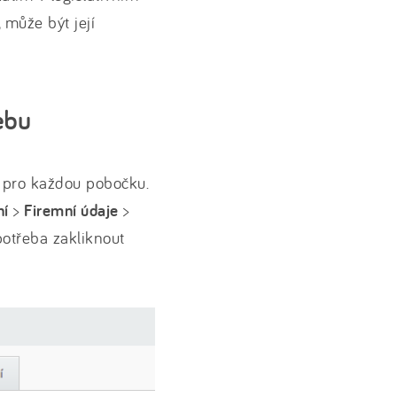
, může být její
ebu
 pro každou pobočku.
ní
>
Firemní údaje
>
 potřeba zakliknout