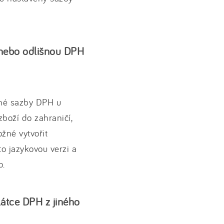
 nebo odlišnou DPH
zné sazby DPH u
zboží do zahraničí,
žné vytvořit
o jazykovou verzi a
o.
átce DPH z jiného