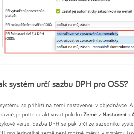
ak systém určí sazbu DPH pro OSS?
systému se přihlíží na zemi nastavenou v objednávce. 
rávně, je potřeba aktivovat políčko
Země
v
Nastavení
>
zykové verze. Sazba DPH se pak určí ze sazebníku syst
H pro jednotlivé země není možné měnit, v systému js