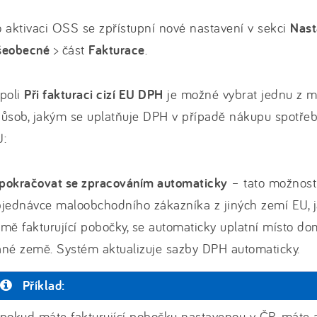
 aktivaci OSS se zpřístupní nové nastavení v sekci
Nast
šeobecné
> část
Fakturace
.
 poli
Při fakturaci cizí EU DPH
je možné vybrat jednu z mo
ůsob, jakým se uplatňuje DPH v případě nákupu spotřebit
U:
 pokračovat se zpracováním automaticky
– tato možnost 
bjednávce maloobchodního zákazníka z jiných zemí EU, 
mě fakturující pobočky, se automaticky uplatní místo 
né země. Systém aktualizuje sazby DPH automaticky.
Příklad:
pokud máte fakturující pobočku nastavenou v ČR, máte 