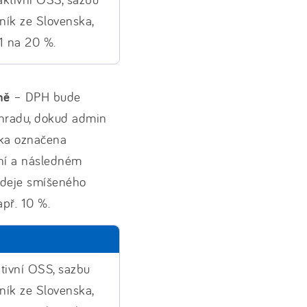
ík ze Slovenska,
1 na 20 %.
ně
– DPH bude
úhradu, dokud admin
vka označena
ní a následném
rodeje smíšeného
př. 10 %.
tivní OSS, sazbu
ík ze Slovenska,