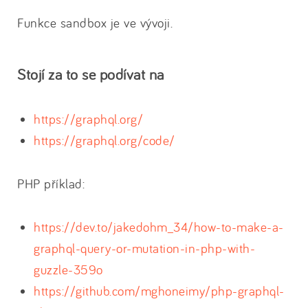
Funkce sandbox je ve vývoji.
Stojí za to se podívat na
https://graphql.org/
https://graphql.org/code/
PHP příklad:
https://dev.to/jakedohm_34/how-to-make-a-
graphql-query-or-mutation-in-php-with-
guzzle-359o
https://github.com/mghoneimy/php-graphql-