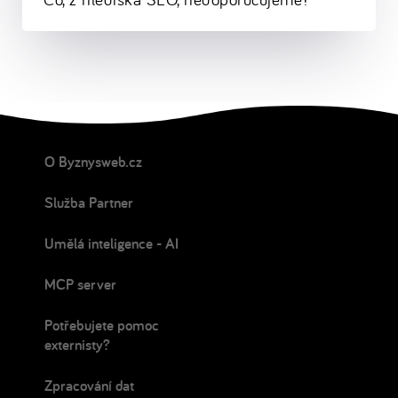
O Byznysweb.cz
Služba Partner
Umělá inteligence - AI
MCP server
Potřebujete pomoc
externisty?
Zpracování dat