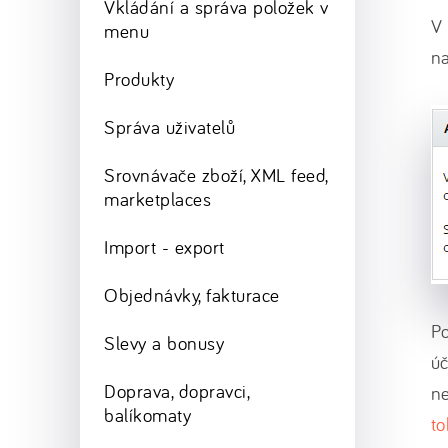
Vkládání a správa položek v
V
menu
na
Produkty
Správa uživatelů
Srovnávače zboží, XML feed,
marketplaces
Import - export
Objednávky, fakturace
P
Slevy a bonusy
úč
Doprava, dopravci,
ne
balíkomaty
t