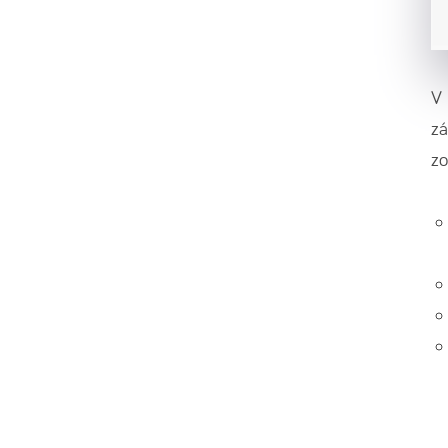
V 
zá
zo