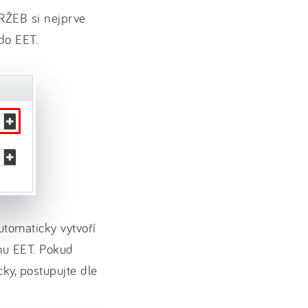
ŽEB si nejprve
 do EET.
tomaticky vytvoří
mu EET. Pokud
ky, postupujte dle