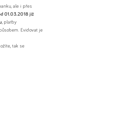
anku, ale i přes
d 01.03.2018 již
u
, platby
působem. Evidovat je
ožíte, tak se