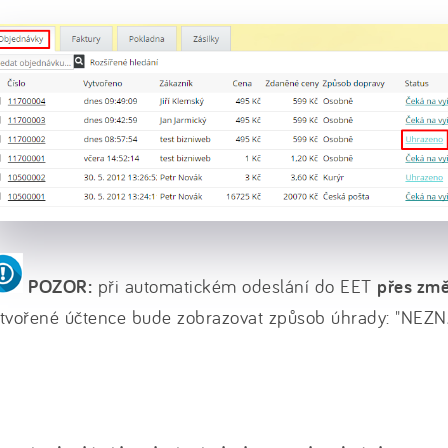
POZOR:
při automatickém odeslání do EET
přes změ
ytvořené účtence bude zobrazovat způsob úhrady: "NE