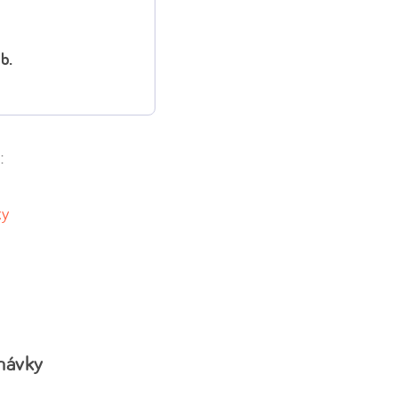
b.
:
ky
návky