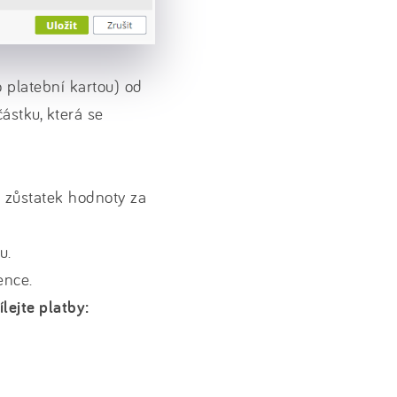
o platební kartou) od
ástku, která se
a zůstatek hodnoty za
u.
ence.
ílejte platby: