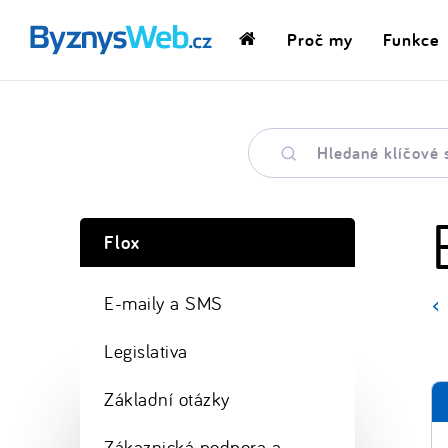
Proč my
Funkce
Domovská
stránka
Hledané
klíčové
slovo
Flox
E-maily a SMS
Legislativa
Základní otázky
Zákaznická podpora a