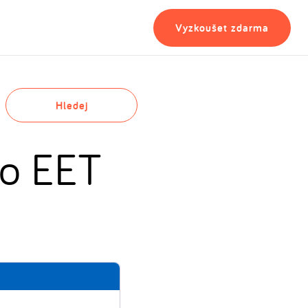
Vyzkoušet zdarma
Hledej
do EET