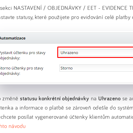
 sekci NASTAVENÍ / OBJEDNÁVKY / EET - EVIDENCE TR
stavte statusy, které použijete pro evidování celé platby
o změně
statusu konkrétní objednávky
na
Uhrazeno
se au
tenka a informace o platbě se zároveň odešle do systé
chcete posílat vygenerované účtenky klientům automatic
ohto návodu