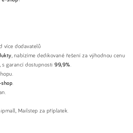
d více dodavatelů
dukty
, nabízíme dedikované řešení za výhodnou cenu
, s garancí dostupnosti
99,9%
.
shopu.
-shop
.
an.
ipmall, Mailstep za příplatek.