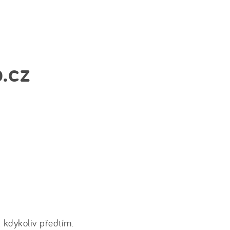
.cz
ž kdykoliv předtím.