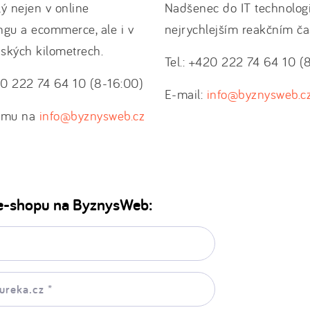
ý nejen v online
Nadšenec do IT technologi
ngu a ecommerce, ale i v
nejrychlejším reakčním č
ských kilometrech.
Tel.: +420 222 74 64 10 (
420 222 74 64 10 (8-16:00)
E-mail:
info@byznysweb.c
e mu na
info@byznysweb.cz
e-shopu na ByznysWeb: