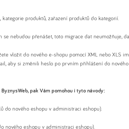
i, kategorie produktů, zařazení produktů do kategorií.
ch se nebudou přenášet, toto migrace dat neumožňuje, da
můžete vložit do nového e-shopu pomocí XML nebo XLS im
l, aby si změnili heslo po prvním přihlášení do nového
a ByznysWeb, pak Vám pomohou i tyto návody:
lů do nového eshopu v administraci eshopu).
do nového eshopu v administraci eshopu).