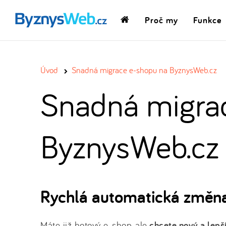
Proč my
Funkce
Domovská
stránka
Úvod
Snadná migrace e-shopu na ByznysWeb.cz
Snadná migra
ByznysWeb.cz
Rychlá automatická změna
Máte již hotový e-shop, ale
chcete nový a lepš