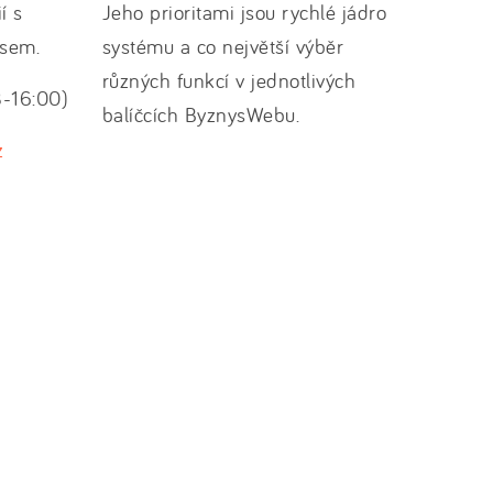
í s
Jeho prioritami jsou rychlé jádro
asem.
systému a co největší výběr
různých funkcí v jednotlivých
8-16:00)
balíčcích ByznysWebu.
z