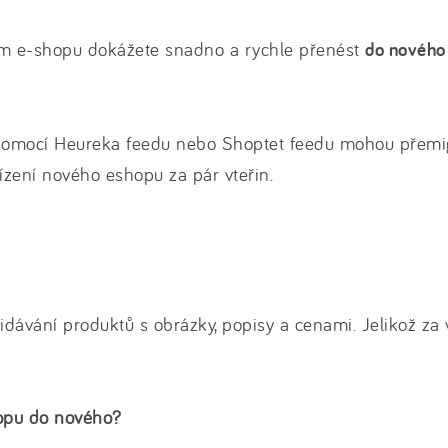
tarém e-shopu dokážete snadno a rychle přenést
do nového
omocí Heureka feedu nebo Shoptet feedu mohou přemigr
zení nového eshopu za pár vteřin.
řidávání produktů s obrázky, popisy a cenami. Jelikož za
hopu do nového?