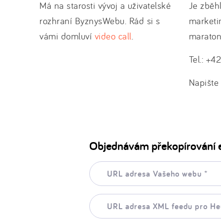
Má na starosti vývoj a uživatelské
Je zběhl
rozhraní ByznysWebu. Rád si s
marketi
vámi domluví
video call
.
maraton
Tel.: +
Napišt
Objednávám překopírování 
URL
adresa
Vašeho
webu:
URL
*
adresa
XML