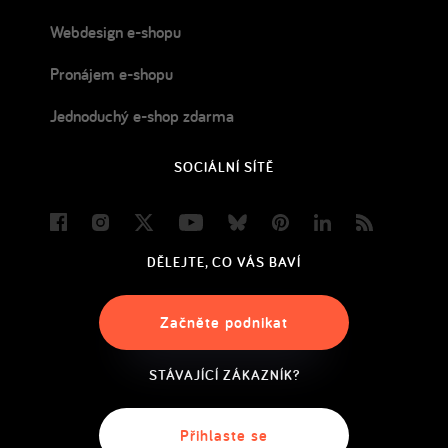
Webdesign e-shopu
Pronájem e-shopu
Jednoduchý e-shop zdarma
SOCIÁLNÍ SÍTĚ
Facebook
Instagram
Twitter
Youtube
Bluesky
Pinterest
LinkedIn
Blog
DĚLEJTE, CO VÁS BAVÍ
Začněte podnikat
STÁVAJÍCÍ ZÁKAZNÍK?
Přihlaste se