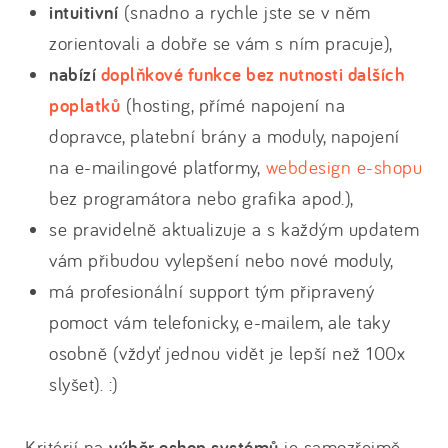
intuitivní
(snadno a rychle jste se v něm
zorientovali a dobře se vám s ním pracuje),
nabízí
doplňkové funkce bez nutnosti dalších
poplatků
(hosting, přímé napojení na
dopravce, platební brány a moduly, napojení
na e-mailingové platformy,
webdesign e-shopu
bez programátora nebo grafika apod.),
se pravidelně aktualizuje a s každým updatem
vám přibudou vylepšení nebo nové moduly,
má profesionální support tým připravený
pomoct vám telefonicky, e-mailem, ale taky
osobně (vždyť jednou vidět je lepší než 100x
slyšet). :)
Kritérií na
výběr eshop systémů
je samozřejmě