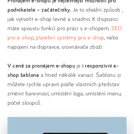
Pronájem e-shopu
je nejlevnější možností pro
podnikatele – začátečníky.
Je to ideální způsob ,
jak vytvořit e-shop levně a snadno. K dispozici
máte spoustu funkcí pro práci s e-shopem,
SEO
pro e-shop
,
platební systémy pro e-shop
, nebo
napojení na dopravce, srovnávače zboží.
V ceně za pronájem e-shopu
je
i responzivní e-
shop šablona
a hned několik variací. Šablonu si
můžete rychle upravit podle vlastních představ:
změnit barevnost, umístění loga, umístění menu,
počet sloupců.