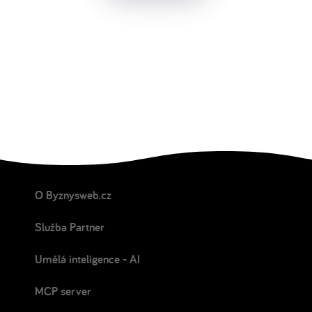
O Byznysweb.cz
Služba Partner
Umělá inteligence - AI
MCP server