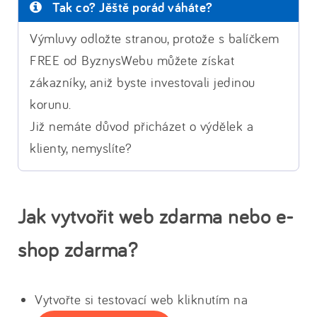
Tak co? Jěště porád váháte?
Výmluvy odložte stranou, protože s balíčkem
FREE od ByznysWebu můžete získat
zákazníky, aniž byste investovali jedinou
korunu.
Již nemáte důvod přicházet o výdělek a
klienty, nemyslíte?
Jak vytvořit web zdarma nebo e-
shop zdarma?
Vytvořte si testovací web kliknutím na