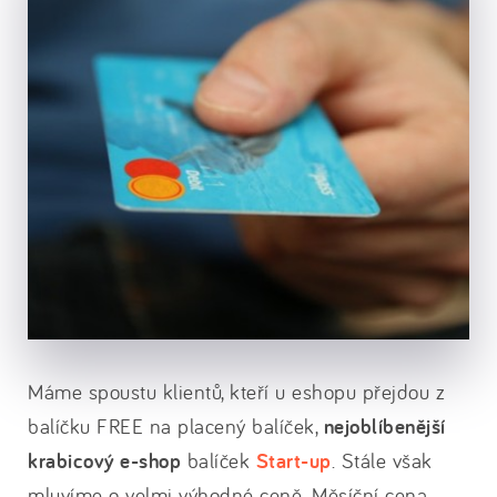
Máme spoustu klientů, kteří u eshopu přejdou z
balíčku FREE na placený balíček,
nejoblíbenější
krabicový e-shop
balíček
Start-up
. Stále však
mluvíme o velmi výhodné ceně. Měsíční cena