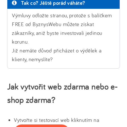
Tak co? Jěště porád váháte?
Výmluvy odložte stranou, protože s balíčkem
FREE od ByznysWebu můžete získat
zákazníky, aniž byste investovali jedinou
korunu.
Již nemáte důvod přicházet o výdělek a
klienty, nemyslíte?
Jak vytvořit web zdarma nebo e-
shop zdarma?
Vytvořte si testovací web kliknutím na