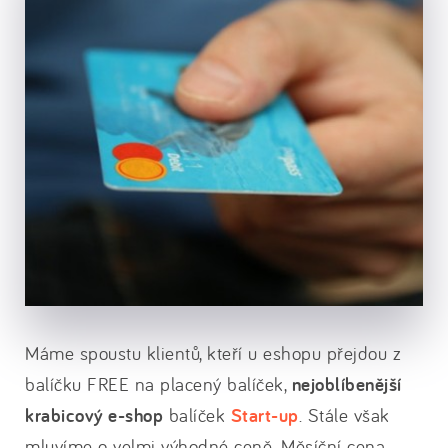
Máme spoustu klientů, kteří u eshopu přejdou z
balíčku FREE na placený balíček,
nejoblíbenější
krabicový e-shop
balíček
Start-up
. Stále však
mluvíme o velmi výhodné ceně. Měsíční cena