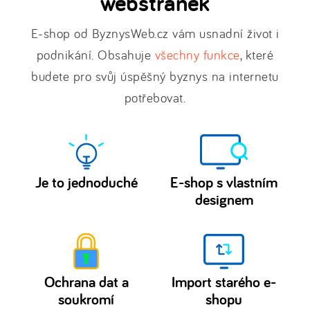
webstránek
E-shop od ByznysWeb.cz vám usnadní život i
podnikání. Obsahuje
všechny funkce
, které
budete pro svůj úspěšný byznys na internetu
potřebovat.
Je to jednoduché
E-shop s vlastním
designem
Spustit
Upravte
vlastní e-
si
e-
shop
shop
nebo
Ochrana dat a
Import starého e-
šablony
webové
soukromí
shopu