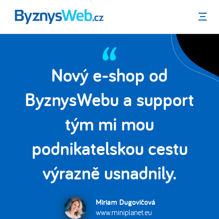
Menu
Nový e-shop od
a
ByznysWebu a support
e
tým mi mou
podnikatelskou cestu
výrazně usnadnily.
Miriam Dugovičová
www.miniplanet.eu