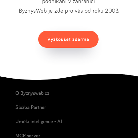
podnikání v zahraničí.
ByznysWeb je zde pro vás od roku 2003.
Vyzkoušet zdarma
O Byznysweb.cz
Služba Partner
Umělá inteligence - AI
MCP server