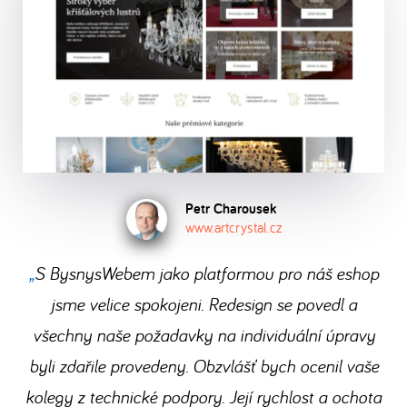
je
shopu
po
se
jazykových
ByznysWeb.cz. Vyřizujte
vaše
zdarma
dokončení
usaďte
verzí,
objednávky
soukromí
a
registrace.
a
kolik
v
a
přesvědčte
můžete
potřebujete,
e-
ochrana
se
hned
a
shopu
dat
sami,
začít
.
spravujte
bezstarostně
samozřejmostí.
co
Stačí
je
a
získáte
Petr Charousek
vám
v
rychle.
www.artcrystal.cz
přechodem
jen
jedné
na
S BysnysWebem jako platformou pro náš eshop
dobrý
administraci.
ByznysWeb.
jsme velice spokojeni. Redesign se povedl a
nápad,
Přečtěte
počítač
všechny naše požadavky na individuální úpravy
si,
a
jak
byli zdařile provedeny. Obzvlášť bych ocenil vaše
internet.
to
kolegy z technické podpory. Její rychlost a ochota