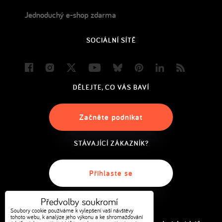
Jednoduchý e-shop zdarma
SOCIÁLNÍ SÍTĚ
Facebook
Instagram
Twitter
Youtube
Bluesky
Pinterest
LinkedIn
Blog
DĚLEJTE, CO VÁS BAVÍ
Začněte podnikat
STÁVAJÍCÍ ZÁKAZNÍK?
Přihlaste se
Předvolby soukromí
Soubory cookie používáme k vylepšení vaší návštěvy
tohoto webu, k analýze jeho výkonu a ke shromažďování