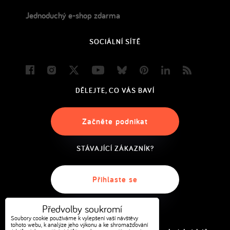
Jednoduchý e-shop zdarma
SOCIÁLNÍ SÍTĚ
Facebook
Instagram
Twitter
Youtube
Bluesky
Pinterest
LinkedIn
Blog
DĚLEJTE, CO VÁS BAVÍ
Začněte podnikat
STÁVAJÍCÍ ZÁKAZNÍK?
Přihlaste se
Předvolby soukromí
Soubory cookie používáme k vylepšení vaší návštěvy
tohoto webu, k analýze jeho výkonu a ke shromažďování