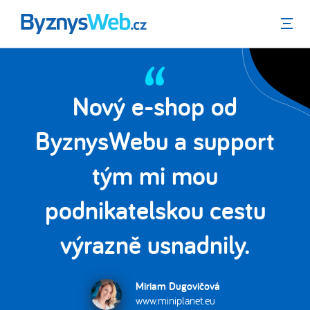
Menu
Nový e-shop od
a
ByznysWebu a support
e
tým mi mou
podnikatelskou cestu
výrazně usnadnily.
Miriam Dugovičová
www.miniplanet.eu