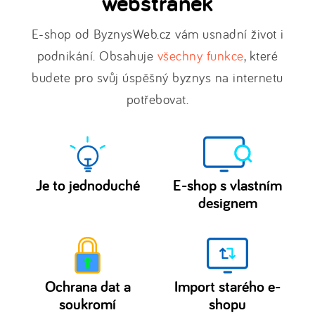
webstránek
E-shop od ByznysWeb.cz vám usnadní život i
podnikání. Obsahuje
všechny funkce
, které
budete pro svůj úspěšný byznys na internetu
potřebovat.
Je to jednoduché
E-shop s vlastním
designem
Spustit
Upravte
vlastní e-
si
e-
shop
shop
nebo
Ochrana dat a
Import starého e-
šablony
webové
soukromí
shopu