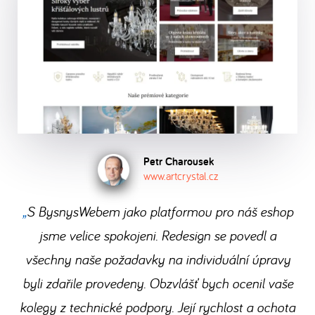
je
shopu
po
se
jazykových
ByznysWeb.cz. Vyřizujte
vaše
zdarma
dokončení
usaďte
verzí,
objednávky
soukromí
a
registrace.
a
kolik
v
a
přesvědčte
můžete
potřebujete,
e-
ochrana
se
hned
a
shopu
dat
sami,
začít
.
spravujte
bezstarostně
samozřejmostí.
co
Stačí
je
a
získáte
Petr Charousek
vám
v
rychle.
www.artcrystal.cz
přechodem
jen
jedné
na
S BysnysWebem jako platformou pro náš eshop
dobrý
administraci.
ByznysWeb.
jsme velice spokojeni. Redesign se povedl a
nápad,
Přečtěte
počítač
všechny naše požadavky na individuální úpravy
si,
a
jak
byli zdařile provedeny. Obzvlášť bych ocenil vaše
internet.
to
kolegy z technické podpory. Její rychlost a ochota