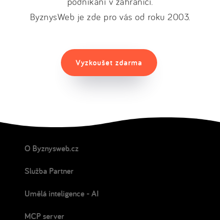
podnikání v zahraničí.
ByznysWeb je zde pro vás od roku 2003.
Vyzkoušet zdarma
O Byznysweb.cz
Služba Partner
Umělá inteligence - AI
MCP server