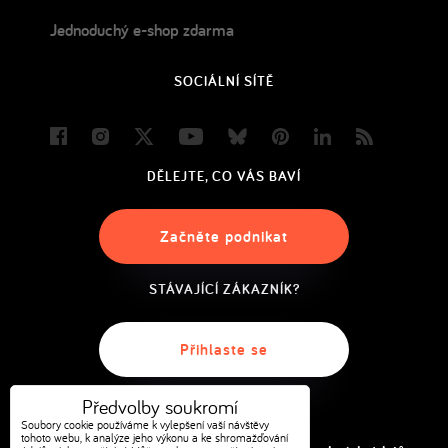
Jednoduchý e-shop zdarma
SOCIÁLNÍ SÍTĚ
Facebook
Instagram
Twitter
Youtube
Bluesky
Pinterest
LinkedIn
Blog
DĚLEJTE, CO VÁS BAVÍ
Začněte podnikat
STÁVAJÍCÍ ZÁKAZNÍK?
Přihlaste se
Předvolby soukromí
Soubory cookie používáme k vylepšení vaší návštěvy
tohoto webu, k analýze jeho výkonu a ke shromažďování