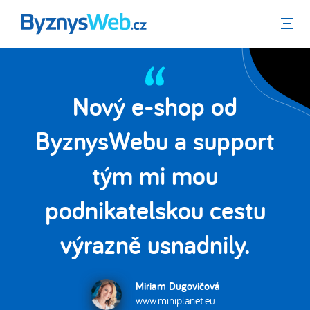
Menu
Nový e-shop od
a
ByznysWebu a support
e
tým mi mou
podnikatelskou cestu
výrazně usnadnily.
Miriam Dugovičová
www.miniplanet.eu