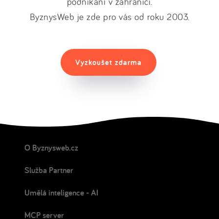
podnikání v zahraničí.
ByznysWeb je zde pro vás od roku 2003.
Vyzkoušet zdarma
O Byznysweb.cz
Služba Partner
Umělá inteligence - AI
MCP server