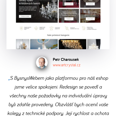
je
shopu
po
se
jazykových
ByznysWeb.cz. Vyřizujte
vaše
zdarma
dokončení
usaďte
verzí,
objednávky
soukromí
a
registrace.
a
kolik
v
a
přesvědčte
můžete
potřebujete,
e-
ochrana
se
hned
a
shopu
dat
sami,
začít
.
spravujte
bezstarostně
samozřejmostí.
co
Stačí
je
a
získáte
Petr Charousek
vám
v
rychle.
www.artcrystal.cz
přechodem
jen
jedné
na
S BysnysWebem jako platformou pro náš eshop
dobrý
administraci.
ByznysWeb.
jsme velice spokojeni. Redesign se povedl a
nápad,
Přečtěte
počítač
všechny naše požadavky na individuální úpravy
si,
a
jak
byli zdařile provedeny. Obzvlášť bych ocenil vaše
internet.
to
kolegy z technické podpory. Její rychlost a ochota