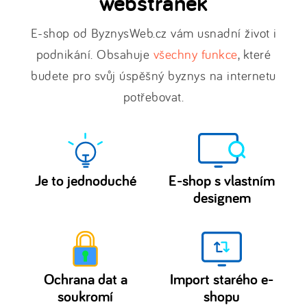
webstránek
E-shop od ByznysWeb.cz vám usnadní život i
podnikání. Obsahuje
všechny funkce
, které
budete pro svůj úspěšný byznys na internetu
potřebovat.
Je to jednoduché
E-shop s vlastním
designem
Spustit
Upravte
vlastní e-
si
e-
shop
shop
nebo
Ochrana dat a
Import starého e-
šablony
webové
soukromí
shopu