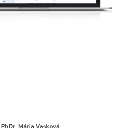
PhDr. Mária Vasková
www.azzpvtrencine.sk
 oceňujeme spolupráci s