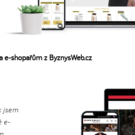
a e-shopařům z ByznysWeb.cz
k jsem
é e-
m