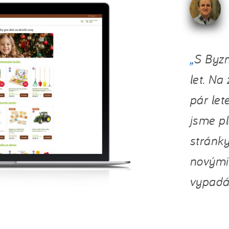
S Byz
let. Na
pár lete
jsme p
stránky
novými
vypadá 