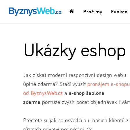
Proč my
Funkce
Domovská
stránka
Ukázky eshop
Jak získat moderní responzivní design webu
úplně zdarma? Stačí využít
pronájem e-shopu
od ByznysWeb.cz
a
e-shop šablona
zdarma
pomůže zvýšit počet objednávek i vám
Přečtěte si, jak se osvědčila u našich klientů z
různých odvětví podnikání. ツ