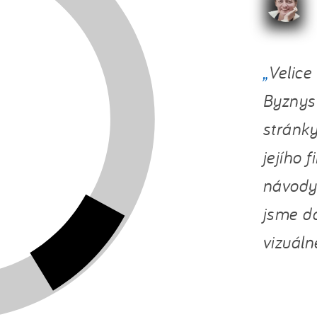
ByznysW
stránky
jejího 
návody,
jsme do
vizuáln
rma od ByznysWebu
Móda