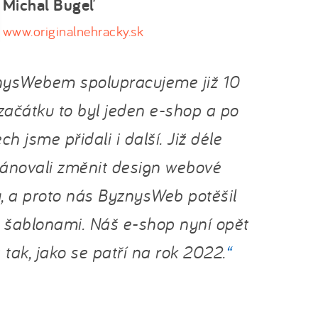
Michal Bugeľ
www.originalnehracky.sk
nysWebem spolupracujeme již 10
 začátku to byl jeden e-shop a po
ch jsme přidali i další. Již déle
lánovali změnit design webové
, a proto nás ByznysWeb potěšil
 šablonami. Náš e-shop nyní opět
tak, jako se patří na rok 2022.