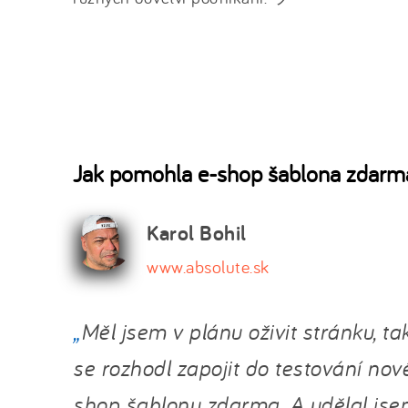
Jak pomohla e-shop šablona zdarm
Karol Bohil
www.absolute.sk
Měl jsem v plánu oživit stránku, ta
se rozhodl zapojit do testování nov
shop šablony zdarma. A udělal jse