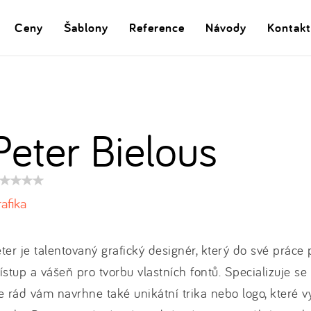
Ceny
Šablony
Reference
Návody
Kontakt
Peter Bielous
dnocení
oduktu:
afika
ter je talentovaný grafický designér, který do své práce p
ístup a vášeň pro tvorbu vlastních fontů. Specializuje se
e rád vám navrhne také unikátní trika nebo logo, které v