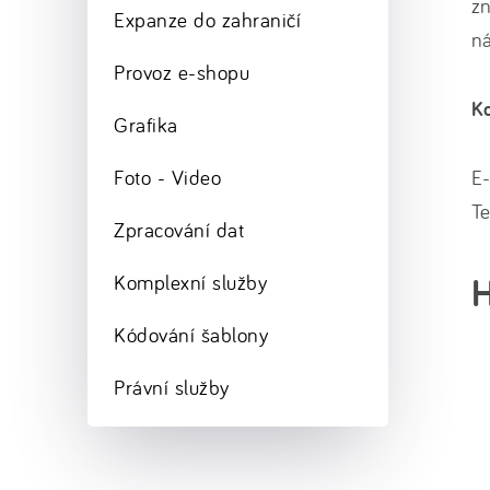
zn
Expanze do zahraničí
ná
Provoz e-shopu
Ko
Grafika
Foto - Video
E
Te
Zpracování dat
H
Komplexní služby
Kódování šablony
Právní služby