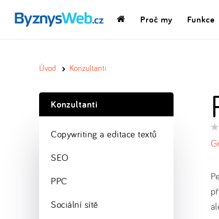
Proč my
Funkce
Domovská
stránka
Úvod
Konzultanti
Konzultanti
Ho
Copywriting a editace textů
pr
Gr
SEO
Pe
PPC
př
Sociální sítě
al