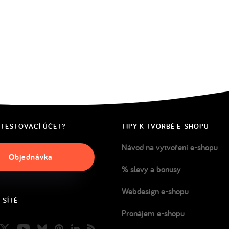
 TESTOVACÍ ÚČET?
TIPY K TVORBĚ E-SHOPU
Návod na vytvoření e-shopu
Objednávka
% slevy a bonusy
Webdesign e-shopu
 SÍTĚ
Pronájem e-shopu