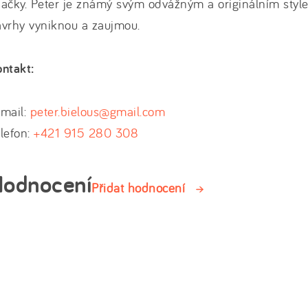
ačky. Peter je známý svým odvážným a originálním styl
vrhy vyniknou a zaujmou.
ntakt:
-mail:
peter.bielous@gmail.com
lefon:
+421 915 280 308
odnocení
Přidat hodnocení