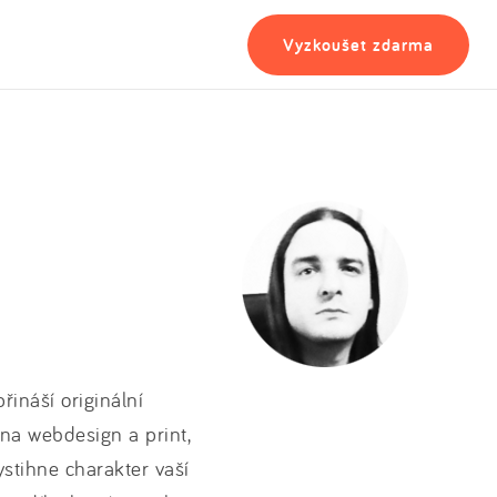
Vyzkoušet zdarma
řináší originální
 na webdesign a print,
ystihne charakter vaší