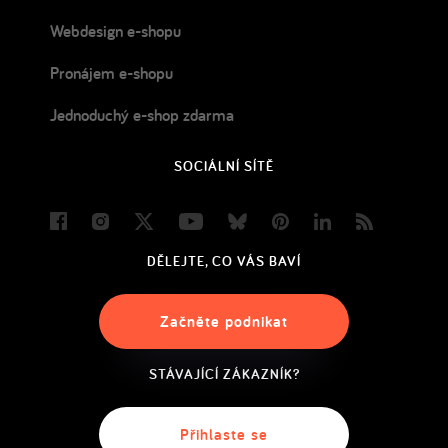
Webdesign e-shopu
Pronájem e-shopu
Jednoduchý e-shop zdarma
SOCIÁLNÍ SÍTĚ
Facebook
Instagram
Twitter
Youtube
Bluesky
Pinterest
LinkedIn
Blog
DĚLEJTE, CO VÁS BAVÍ
Začněte podnikat
STÁVAJÍCÍ ZÁKAZNÍK?
Přihlaste se