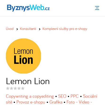
Menu
Úvod
Konzultanti
Komplexní služby pro e-shopy
Lemon Lion
Hodnocení
produktu:
Copywriting a copyediting
•
SEO
•
PPC
•
Sociální
sítě
•
Provoz e-shopu
•
Grafika
•
Foto - Video -