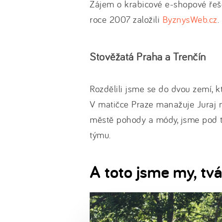
Zájem o krabicové e-shopové řeše
roce 2007 založili
ByznysWeb.cz
.
Stověžatá Praha a Trenčín
Rozdělili jsme se do dvou zemí, kt
V matičce Praze manažuje Juraj 
městě pohody a módy, jsme pod t
týmu.
A toto jsme my, t