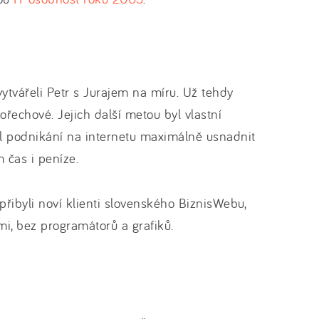
ytvářeli Petr s Jurajem na míru. Už tehdy
ořechové. Jejich další metou byl vlastní
l podnikání na internetu maximálně usnadnit
m čas i peníze.
řibyli noví klienti slovenského BiznisWebu,
ami, bez programátorů a grafiků.