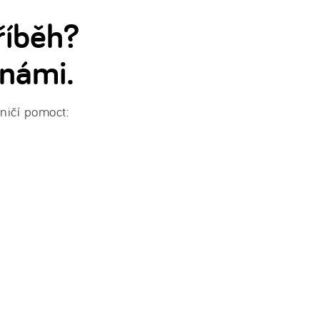
říběh?
 námi.
ničí pomoct: