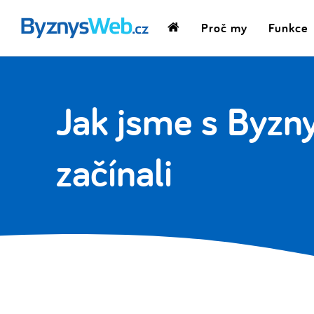
Proč my
Funkce
Domovská
stránka
Jak jsme s Byz
začínali