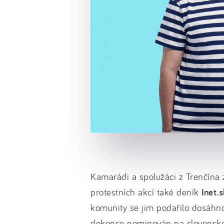
Kamarádi a spolužáci z Trenčína z
protestních akcí také deník
Inet.
komunity se jim podařilo dosáhnou
dokonce nominován na slovens