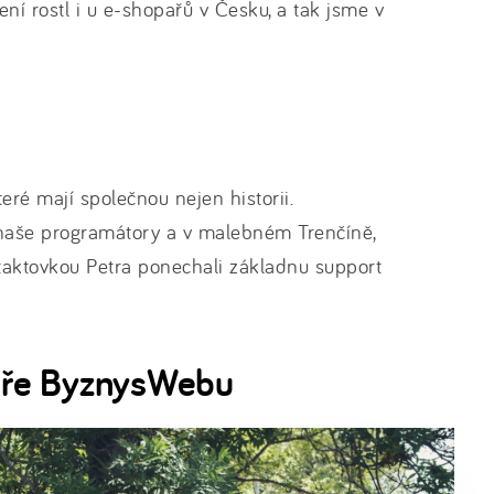
ní rostl i u e-shopařů v Česku, a tak jsme v
eré mají společnou nejen historii.
naše programátory a v malebném Trenčíně,
aktovkou Petra ponechali základnu support
váře ByznysWebu