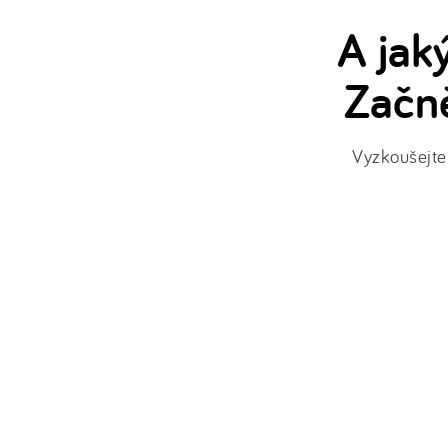
A jak
Začně
Vyzkoušejte