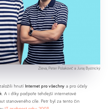
Zleva, Peter Polakovič a Juraj Bystrický
aložili hnutí
Internet pro všechny
a pro účely
sk
. A i díky podpoře tehdejší internetové
t stanoveného cíle. Petr byl za tento čin
kou
IT osobnost roku 2003
.