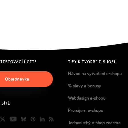
 TESTOVACÍ ÚČET?
TIPY K TVORBĚ E-SHOPU
Návod na vytvoření e-shopu
Objednávka
% slevy a bonusy
Webdesign e-shopu
 SÍTĚ
Pronájem e-shopu
book
nstagram
Twitter
Youtube
Bluesky
Pinterest
LinkedIn
Blog
Jednoduchý e-shop zdarma