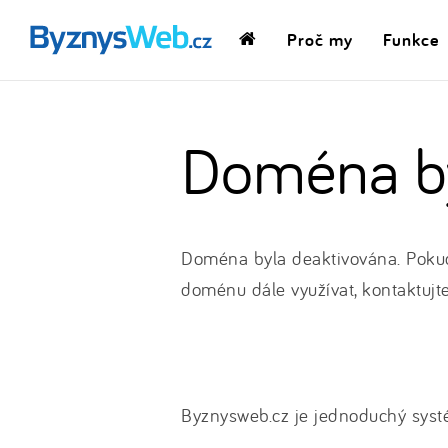
Proč my
Funkce
Domovská
stránka
Doména by
Doména byla deaktivována. Pokud
doménu dále využívat, kontaktujt
Byznysweb.cz je jednoduchý systé