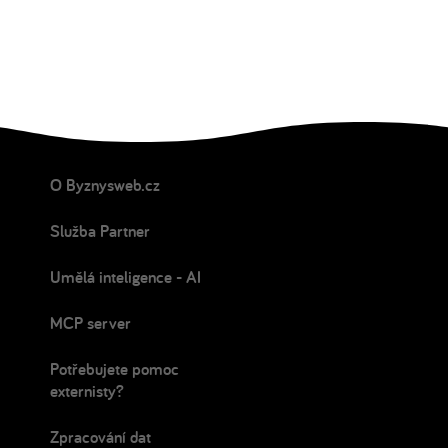
O Byznysweb.cz
Služba Partner
Umělá inteligence - AI
MCP server
Potřebujete pomoc
externisty?
Zpracování dat